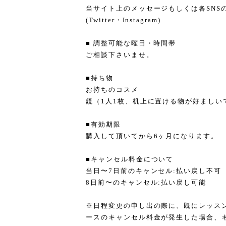
当サイト上のメッセージもしくは各SNS
(Twitter・Instagram)
■ 調整可能な曜日・時間帯
ご相談下さいませ。
■持ち物
お持ちのコスメ
鏡（1人1枚、机上に置ける物が好ましい
■有効期限
購入して頂いてから6ヶ月になります。
■キャンセル料金について
当日〜7日前のキャンセル:払い戻し不可
8日前〜のキャンセル:払い戻し可能
※日程変更の申し出の際に、既にレッス
ースのキャンセル料金が発生した場合、