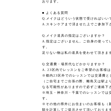
おります。
■ よくある質問
Q.メイクはどういう状態で受ければいい
A.スキンケアまで済ませた上でご参加下
Q.メイク道具の指定はございますか？
A.指定はございません。ご自身の使って
す。
足りない物は私の道具を使わせて頂きま
Q.交通費・場所代などかかりますか？
A. 23区内でレッスンをご希望のお客
※都内23区外でのレッスンでは交通費とし
（ご自宅までご出張の際、離島又は駅より
なる可能性がありますので必ずご連絡下
※埼玉・神奈川・千葉でのレッスンでは交通
す。
※その他の県外にお住まいのお客様も（
額を計算してご提示させて頂いておりま