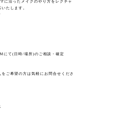
ーマに沿ったメイクのやり方をレクチャ
応いたします。
？
DMにて(日時/場所)のご相談・確定
入をご希望の方は気軽にお問合せくださ
ス