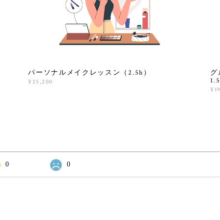
パーソナルメイクレッスン（2.5h）
グ
1.
¥25,200
¥1
0
0