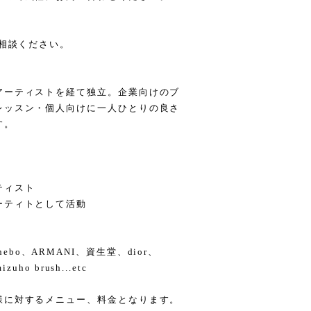
ご相談ください。
アーティストを経て独立。企業向けのブ
レッスン・個人向けに一人ひとりの良さ
す。
ティスト
ーティトとして活動
Kanebo、ARMANI、資生堂、dior、
ho brush...etc
様に対するメニュー、料金となります。